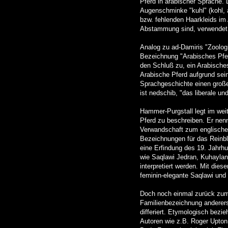
Pferd in arabischer Sprache. 
Augenschminke "kuhl" (kohl, 
bzw. fehlenden Haarkleids im 
Abstammung sind, verwendet w
Analog zu ad-Damiris "Zoolog
Bezeichnung "Arabisches Pferd
den Schluß zu, ein Arabisches
Arabische Pferd aufgrund seine
Sprachgeschichte einen große
ist nedschib, "das liberale un
Hammer-Purgstall legt im weit
Pferd zu beschreiben. Er nennt
Verwandschaft zum englischen 
Bezeichnungen für das Reinbl
eine Erfindung des 19. Jahrhu
wie Saqlawi Jedran, Kuhaylan
interpretiert werden. Mit di
feminin-elegante Saqlawi und 
Doch noch einmal zurück zum B
Familienbezeichnung andererse
differiert. Etymologisch bezi
Autoren wie z.B. Roger Upton