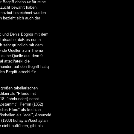
r Begriff chebouw für reine
r Zucht bewährt haben,
 mazbut bezeichnet wurden -
h bezieht sich auch der
ac und Denis Bogros mit dem
 Tatsache, daß es nur in
ch sehr gründlich mit dem
utende Quellen zum Thema
abische Quelle aus dem 9.
l atteci/ateki die
hundert auf den Begriff hatiq
n Begriff attechi für
großen tabellarischen
hlani als "Pferde mit
(18. Jahrhundert) nennt
n abstammt", Perron (1852)
dles Pferd" als kochlani,
koheilan als "edel", Abouzeid
n (1930) kuhaylan/kouhaylan
icht aufführen, gibt als