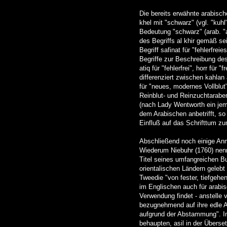
Die bereits erwähnte arabisch
khel mit "schwarz" (vgl. "kuh
Bedeutung "schwarz" (arab. "
des Begriffs al khir gemäß s
Begriff safinat für "fehlerfre
Begriffe zur Beschreibung des 
atiq für "fehlerfrei", horr für
differenziert zwischen kahlan 
für "neues, modernes Vollblut
Reinblut- und Reinzuchtarabe
(nach Lady Wentworth ein jeme
dem Arabischen anbetrifft, so
Einfluß auf das Schrifttum 
Abschließend noch einige Anme
Wiederum Niebuhr (1760) nenn
Titel seines umfangreichen Bu
orientalischen Ländern gelebt
Tweedie "von fester, tiefgehe
im Englischen auch für arabis
Verwendung findet - anstelle 
bezugnehmend auf ihre edle Ab
aufgrund der Abstammung". In
behaupten, asil in der Überse