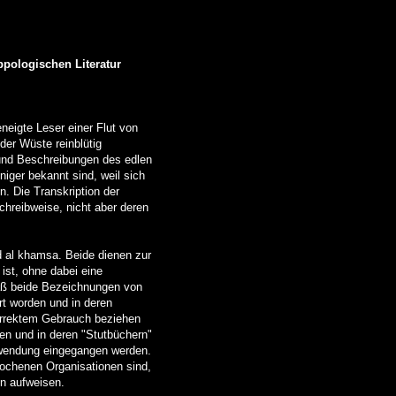
ppologischen Literatur
neigte Leser einer Flut von
 der Wüste reinblütig
n und Beschreibungen des edlen
niger bekannt sind, weil sich
. Die Transkription der
chreibweise, nicht aber deren
d al khamsa. Beide dienen zur
ist, ohne dabei eine
daß beide Bezeichnungen von
rt worden und in deren
korrektem Gebrauch beziehen
hen und in deren "Stutbüchern"
Verwendung eingegangen werden.
rochenen Organisationen sind,
on aufweisen.