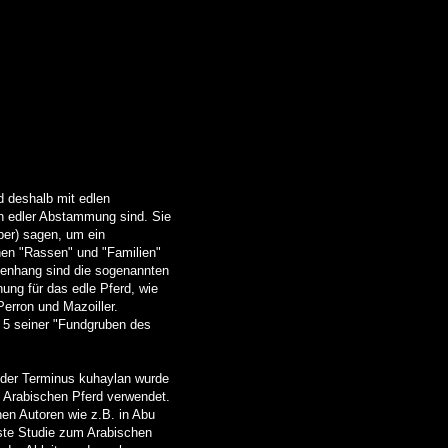
d deshalb mit edlen
on edler Abstammung sind. Sie
ber) sagen, um ein
hen "Rassen" und "Familien"
mmenhang sind die sogenannten
ung für das edle Pferd, wie
erron und Mazoiller.
 5 seiner "Fundgruben des
, der Terminus kuhaylan wurde
m Arabischen Pferd verwendet.
en Autoren wie z.B. in Abu
hste Studie zum Arabischen