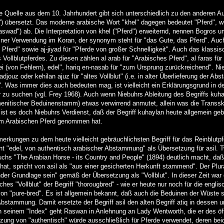
e Quelle aus dem 10. Jahrhundert gibt sich unterschiedlich zu den anderen Au
l") übersetzt. Das moderne arabische Wort "khel" dagegen bedeutet "Pferd", w
aswad") ab. Die Interpretation von khel ("Pferd") erweiternd, nennen Bogros
einer Verwendung im Koran, der synonym steht für "das Gute, das Pferd". Auc
ies Pferd" sowie aj-jiyad für "Pferde von großer Schnelligkeit". Auch das klassi
Vollblutpferdes. Zu diesen zählen al arab für "Arabisches Pferd", al faras fü
 "frei (von Fehlern), edel", hariq en-nasab für "zum Ursprung zurückreichend". Ni
adjouz oder kehilan ajuz für "altes Vollblut" (i.e. in alter Überlieferung der 
". Was immer dies auch bedeuten mag, ist vielleicht ein Erklärungsgrund in 
r zu suchen (vgl. Frey 1968). Auch wenn Niebuhrs Ableitung des Begriffs ku
nitischer Beduinenstamm) etwas verwirrend anmutet, allein was die Transskri
 ist es doch Niebuhrs Verdienst, daß der Begriff kuhaylan heute allgemein ge
zum Arabischen Pferd genommen hat.
rkungen zu dem heute vielleicht gebräuchlichsten Begriff für das Reinblutpfer
t "edel, von authentisch arabischer Abstammung" als Übersetzung für asil. T
chs "The Arabian Horse - its Country and People" (1894) deutlich macht, daß 
 hat, spricht von asil als "aus einer gesicherten Herkunft stammend". Der Plur
nder Grundlage sein" gemäß der Übersetzung als "Vollblut". In dieser Zeit wa
ches "Vollblut" der Begriff "thorougbred" - wie er heute nur noch für die engl
von "pure-bred". Es ist allgemein bekannt, daß auch die Beduinen der Wüste s
stammung. Damit ersetzte der Begriff asil den alten Begriff atiq in dessen u
 seinem "Index" geht Raswan in Anlehnung an Lady Wentworth, die er des öfte
tzung von "authentisch" würde ausschließlich für Pferde verwendet, deren beid