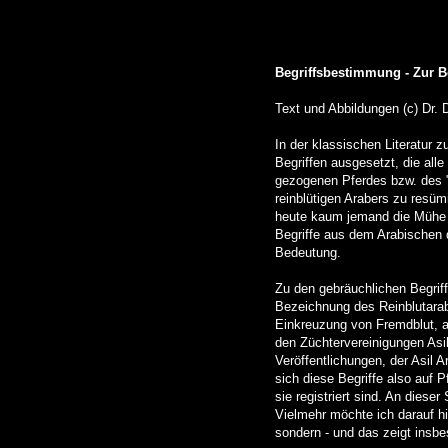
Begriffsbestimmung - Zur B
Text und Abbildungen (c) Dr. D
In der klassischen Literatur 
Begriffen ausgesetzt, die alle
gezogenen Pferdes bzw. des "d
reinblütigen Arabers zu resümi
heute kaum jemand die Mühe m
Begriffe aus dem Arabischen d
Bedeutung.
Zu den gebräuchlichen Begriff
Bezeichnung des Reinblutarab
Einkreuzung von Fremdblut, a
den Züchtervereinigungen Asi
Veröffentlichungen, der Asil
sich diese Begriffe also auf 
sie registriert sind. An dies
Vielmehr möchte ich darauf h
sondern - und das zeigt insbes