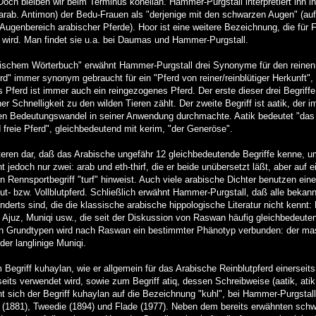
Doch bleiben wir beim Terminus koheilan. Hammer-Purgstall interpretiert ihn i
arab. Antimon) der Bedu-Frauen als "derjenige mit den schwarzen Augen" (auf
Augenbereich arabischer Pferde). Hoor ist eine weitere Bezeichnung, die für F
ird. Man findet sie u.a. bei Daumas und Hammer-Purgstall.
ischem Wörterbuch" erwähnt Hammer-Purgstall drei Synonyme für den reinen 
" immer synonym gebraucht für ein "Pferd von reiner/reinblütiger Herkunft", b
 Pferd ist immer auch ein reingezogenes Pferd. Der erste dieser drei Begriffe 
r Schnelligkeit zu den wilden Tieren zählt. Der zweite Begriff ist aatik, der i
n Bedeutungswandel in seiner Anwendung durchmachte. Aatik bedeutet "das fre
d freie Pferd", gleichbedeutend mit kerim, "der Generöse".
eren dar, daß das Arabische ungefähr 12 gleichbedeutende Begriffe kenne, um
 jedoch nur zwei: arab und eth-thirf, die er beide unübersetzt läßt, aber auf e
Rennsportbegriff "turf" hinweist. Auch viele arabische Dichter benutzen eine 
ut- bzw. Vollblutpferd. Schließlich erwähnt Hammer-Purgstall, daß alle bek
nderts sind, die die klassische arabische hippologische Literatur nicht kennt
 Ajuz, Muniqi usw., die seit der Diskussion von Raswan häufig gleichbedeut
esen Grundtypen wird nach Raswan ein bestimmter Phänotyp verbunden: der mask
der langlinige Muniqi.
egriff kuhaylan, wie er allgemein für das Arabische Reinblutpferd einerseits
its verwendet wird, sowie zum Begriff atiq, dessen Schreibweise (aatik, atik,
eht sich der Begriff kuhaylan auf die Bezeichnung "kuhl", bei Hammer-Purgstal
 (1881), Tweedie (1894) und Flade (1977). Neben dem bereits erwähnten sc