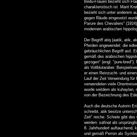
Bedu-Frauen bezieht sich Flad
charakteristisch ist. Marit Kr
bezieht sich unter anderem au
gegen Räude eingesetzt wurde
Parure des Chevaliers" (1924)
modernen arabischen hippolog
Der Begriff atiq (aatik, atik,
Pferden angewendet: die edle
gebräuchlichen Begriff asil. E
gemäß des arabischen hippolo
gezogen" (engl. "pure-bred").
als Vollblutaraber. Beispielsw
er einen Reinzucht- und einen
Lauf der Zeit Verwendung für 
verwendeten viele Orientreise
wurde seitdem als kuhaylan, n
von der Bezeichnung des Edel
Auch die deutsche Autorin Eri
schreibt, atik besitze untersc
Zeit" reiche. Schiele gibt de
werden: safinat als ursprüngl
8. Jahrhundert auftauchend, k
und gemäß Perron als Symbol