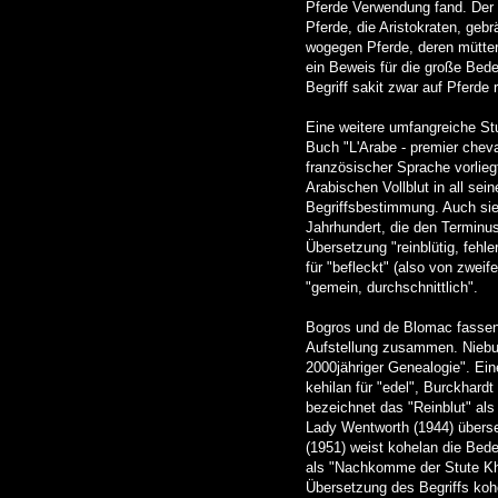
Pferde Verwendung fand. Der B
Pferde, die Aristokraten, gebr
wogegen Pferde, deren mütter
ein Beweis für die große Bede
Begriff sakit zwar auf Pferde
Eine weitere umfangreiche St
Buch "L'Arabe - premier cheva
französischer Sprache vorliegt
Arabischen Vollblut in all s
Begriffsbestimmung. Auch sie 
Jahrhundert, die den Terminus 
Übersetzung "reinblütig, fehle
für "befleckt" (also von zwei
"gemein, durchschnittlich".
Bogros und de Blomac fassen 
Aufstellung zusammen. Niebuh
2000jähriger Genealogie". Ein
kehilan für "edel", Burckhardt
bezeichnet das "Reinblut" als
Lady Wentworth (1944) überset
(1951) weist kohelan die Bed
als "Nachkomme der Stute Kho
Übersetzung des Begriffs koh