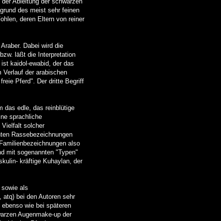
n der Ableitung der schwarzen
grund des meist sehr feinen
ohlen, deren Eltern von reiner
Araber. Dabei wird die
zw. läßt die Interpretation
ist kaidol-ewabid, der das
m Verlauf der arabischen
ie Pferd". Der dritte Begriff
 das edle, das reinblütige
ine sprachliche
Vielfalt solcher
annten Rassebezeichnungen
: Familienbezeichnungen also
end mit sogenannten "Typen"
ulin- kräftige Kuhaylan, der
 sowie als
 atq) bei den Autoren sehr
l ebenso wie bei späteren
hwarzen Augenmake-up der