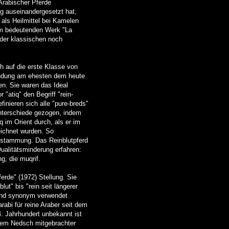
 Arabischer Pferde
ung auseinandergesetzt hat,
 als Heilmittel bei Kamelen
nem bedeutenden Werk "La
 der klassischen noch
ch auf die erste Klasse von
wendung am ehesten dem heute
ren. Sie waren das Ideal
atiq" den Begriff "rein-
inieren sich alle "pure-breds"
sunterschiede gezogen, indem
q im Orient durch, als er im
zeichnet wurden. So
 Abstammung. Das Reinblutpferd
Qualitätsminderung erfahren:
, die muqrif.
erde" (1972) Stellung. Sie
ut" bis "rein seit längerer
n und synonym verwendet
abi für reine Araber seit dem
4. Jahrhundert unbekannt ist
dem Nedsch mitgebrachter