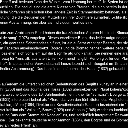
egriff asil bedeutet "von der Wurzel, vom Ursprung her rein". In Syrien ist de
äuchlich. Die hadudi sind die erste Klasse von Pferden, die sich bereits in de
liche Vorfahren sich schon über längere Zeit in Stammesbesitz befinden, als
utung, die die Beduinen den Mutterlinien ihrer Zuchttiere zumaßen. Schließlic
 reiner Abstammung, die aber als Individuum wertlos sind.
udie zum Arabischen Pferd haben die französischen Autoren Nicole de Blom
l de sang" (1978) vorgelegt. Dieses exzellente Buch, das leider aufgrund der
, ein gewisses Schattendasein führt, ist ein äußerst wichtiger Beitrag, der si
einen Facetten auseinandersetzt. Bogros und de Blomac nennen weitere bede
beziehen sich vor allem auf die Begriffe atq und kahlan. Sie nennen eine ar
eatq für "rein, alt, aus alten Linien kommend" angibt. Perron gibt für den Plura
rfrei". In sprachlicher Verwandtschaft hierzu bezieht sich Bougelat im 18. Jahr
felhafter Abstammung). Das französische Journal des Haras (1832) gebraucht de
außerdem die unterschiedlichen Bedeutungen des Begriffs kuhaylan in einer 
r (1760) und das Journal des Haras (1832) übersetzen den Plural koheila/koc
e arabische Quelle des 10. Jahrhunderts nennt khel für "schwarz", Bourgelat 
 (1831) interpretiert koheil als "Pferd, das von den fünf Stuten des Prophete
 kahlan, d'Aure (1894; Direktor der Kavallerieschule Saumur) bezeichnet ein "e
zt kahilan als "Vollblut", Brown (1929) und Ashoub (1948) wiederum kochlani/
eutung "aus dem Stamm der Kohelan" zu, und schließlich interpretiert Raswa
e". Der bekannte deutsche Autor Ammon (1834), den Bogros und de Blomac n
eylan "edles Pferd" an.