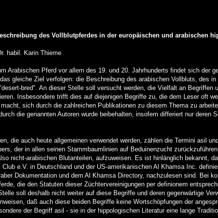
eschreibung des Vollblutpferdes in der europäischen und arabischen hi
r. habil. Karin Thieme
zum Arabischen Pferd vor allem des 19. und 20. Jahrhunderts findet sich der ge
 das gleiche Ziel verfolgen: die Beschreibung des arabischen Vollbluts, des in
esert-bred". An dieser Stelle soll versucht werden, die Vielfalt an Begriffe
eren. Insbesondere trifft dies auf diejenigen Begriffe zu, die dem Leser oft we
acht, sich durch die zahlreichen Publikationen zu diesem Thema zu arbeiten
urch die genannten Autoren wurde beibehalten, insofern differiert nur deren S
en, die auch heute allgemeinen verwendet werden, zählen die Termini asil un
ers, der in allen seinen Stammbaumlinien auf Beduinenzucht zurückzuführen 
lso nicht-arabischen Blutanteilen, aufzuweisen. Es ist hinlänglich bekannt, 
l Club e.V. in Deutschland und der US-amerikanischen Al Khamsa Inc. definie
 Araber Dokumentation und dem Al Khamsa Directory, nachzulesen sind. Bei 
Pferde, die den Statuten dieser Züchtervereinigungen per definionem entsprec
er Stelle soll deshalb nicht weiter auf diese Begriffe und deren gegenwärtige 
inweisen, daß auch diese beiden Begriffe keine Wortschöpfungen der angesp
ondere der Begriff asil - sie in der hippologischen Literatur eine lange Traditi