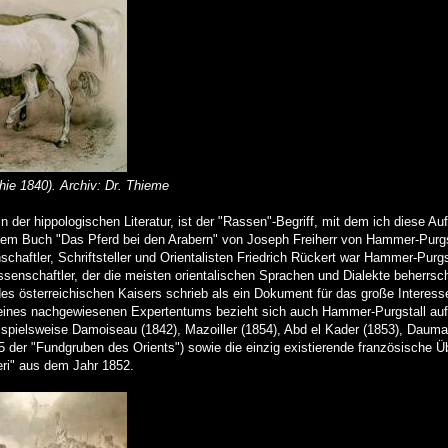
hie 1840). Archiv: Dr. Thieme
 in der hippologischen Literatur, ist der "Rassen"-Begriff, mit dem ich diese A
in dem Buch "Das Pferd bei den Arabern" von Joseph Freiherr von Hammer-Purg
haftler, Schriftsteller und Orientalisten Friedrich Rückert war Hammer-Purgs
Wissenschaftler, der die meisten orientalischen Sprachen und Dialekte beherrs
es österreichischen Kaisers schrieb als ein Dokument für das große Interess
seines nachgewiesenen Expertentums bezieht sich auch Hammer-Purgstall auf 
spielsweise Damoiseau (1842), Mazoiller (1854), Abd el Kader (1853), Dauma
5 der "Fundgruben des Orients") sowie die einzig existierende französische 
i" aus dem Jahr 1852.