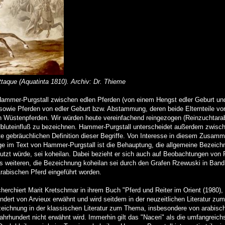
taque (Aquatinta 1810). Archiv: Dr. Thieme
Hammer-Purgstall zwischen edlen Pferden (von einem Hengst edler Geburt un
) sowie Pferden von edler Geburt bzw. Abstammung, deren beide Elternteile v
den Wüstenpferden. Wir würden heute vereinfachend reingezogen (Reinzuchtara
dbluteinfluß zu bezeichnen. Hammer-Purgstall unterscheidet außerdem zwisc
ute gebräuchlichen Definition dieser Begriffe. Von Interesse in diesem Zusa
e im Text von Hammer-Purgstall ist die Behauptung, die allgemeine Bezeichn
utzt würde, sei koheilan. Dabei bezieht er sich auch auf Beobachtungen von P
s weiteren, die Bezeichnung koheilan sei durch den Grafen Rzewuski in Band
 Arabischen Pferd eingeführt worden.
herchiert Marit Kretschmar in ihrem Buch "Pferd und Reiter im Orient (1980)
dert von Arvieux erwähnt und wird seitdem in der neuzeitlichen Literatur zu
ezeichnung in der klassischen Literatur zum Thema, insbesondere von arabisch
hrhundert nicht erwähnt wird. Immerhin gilt das "Naceri" als die umfangreic