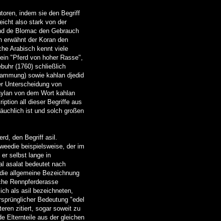
toren, indem sie den Begriff
eicht also stark von der
 und de Blomac den Gebrauch
h erwähnt der Koran den
sche Arabisch kennt viele
r ein "Pferd von hoher Rasse",
ebuhr (1760) schließlich
Abstammung) sowie kahlan djedid
der Unterscheidung von
haylan von dem Wort kahlan
ption all dieser Begriffe aus
bäuchlich ist und solch großen
d, den Begriff asil.
weedie beispielsweise, der im
er selbst lange in
al asalat bedeutet nach
r die allgemeine Bezeichnung
ische Rennpferderasse
ich als asil bezeichneten,
rsprünglicher Bedeutung "edel
ren zitiert, sogar soweit zu
e Elternteile aus der gleichen