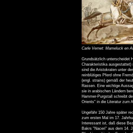
Carle Vernet: Mameluck en At
Grundsätzlich unterscheidet 
Charakteristika ausgestattet
sind die Aristokraten unter 
reinblütiges Pferd ohne Frem
(engl. strains) gemäß der he
Rassen. Eine wichtige Aussag
sie in arabischen Ländern ben
Hammer-Purgstall schreibt de
Orients" in die Literatur zum
Ungefähr 150 Jahre später rec
zum ersten Mal im 17. Jahrhun
Interessant ist, daß diese B
Bakrs "Naceri" aus dem 14. Ja